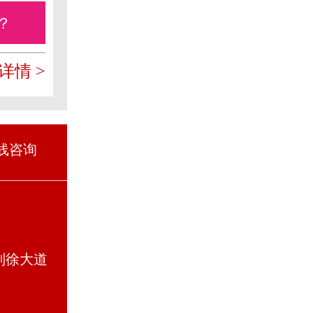
？
详情 >
线咨询
则徐大道