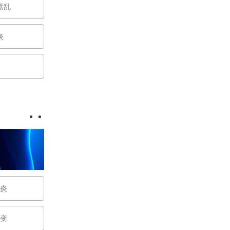
紊乱
炎
炎
变