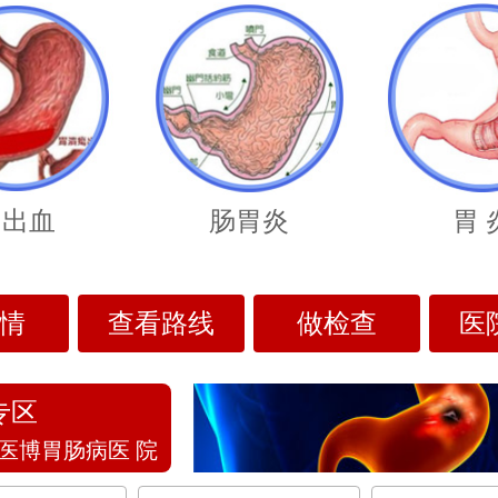
胃出血
肠胃炎
胃 
情
查看路线
做检查
医
专区
医博胃肠病医 院