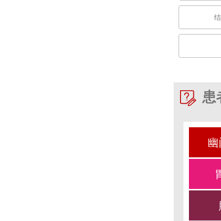
结
患
幽