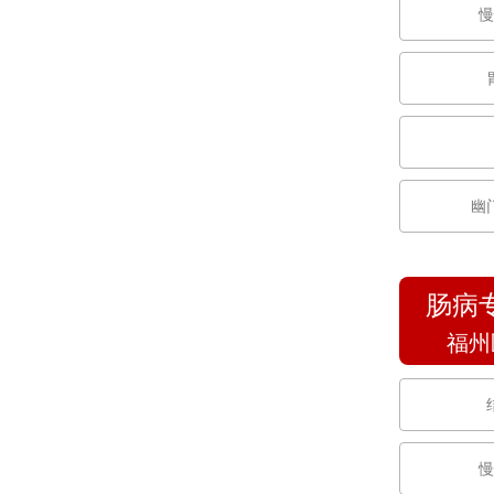
慢
幽
肠病
福州
慢