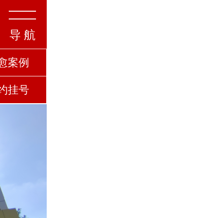
导 航
愈案例
约挂号