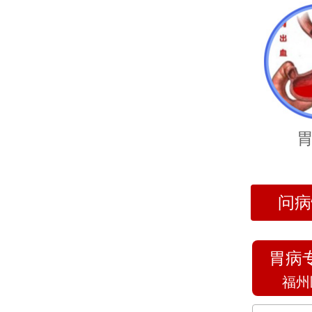
问病
胃病
福州