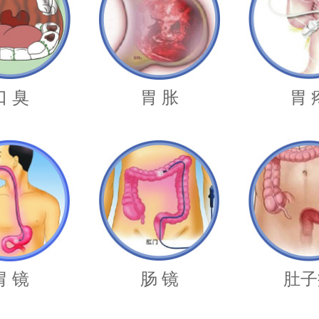
口 臭
胃 胀
胃 
胃 镜
肠 镜
肚子