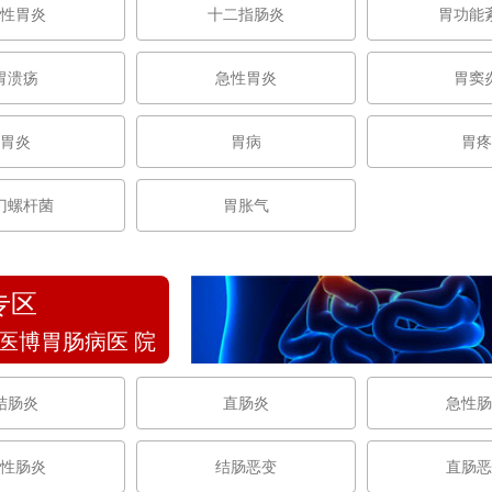
性胃炎
十二指肠炎
胃功能
胃溃疡
急性胃炎
胃窦
胃炎
胃病
胃疼
门螺杆菌
胃胀气
专区
医博胃肠病医 院
结肠炎
直肠炎
急性肠
性肠炎
结肠恶变
直肠恶