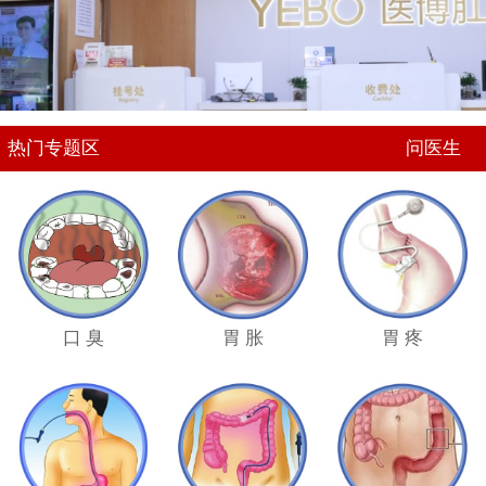
问医生
热门专题区
口 臭
胃 胀
胃 疼