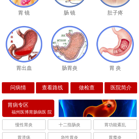
胃 镜
肠 镜
肚子疼
胃出血
肠胃炎
胃 炎
问病情
查看路线
做检查
医院简介
胃病专区
福州医博胃肠病医 院
慢性胃炎
十二指肠炎
胃功能紊乱
胃溃疡
急性胃炎
胃窦炎