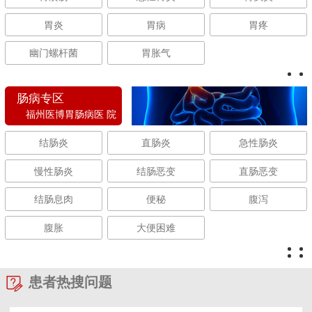
胃炎
胃病
胃疼
幽门螺杆菌
胃胀气
肠病专区
福州医博胃肠病医 院
结肠炎
直肠炎
急性肠炎
慢性肠炎
结肠恶变
直肠恶变
结肠息肉
便秘
腹泻
腹胀
大便困难
患者热搜问题